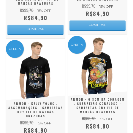
MANGÁS BRAZUKAS
R$99,70
15
% OFF
R$99,70
15
% OFF
R$84,90
R$84,90
COMPRAR
COMPRAR
OFERTA
OFERTA
ARMON - O SOM DA CORAGEM
ARMON - KELLY YOUNG .
. GUERREIRO CORAJOSO -
ASSOMBRAÇÕES - CAMISETAS
CAMISETAS DRY FIT DE
DRY FIT DE MANGÁS
MANGÁS BRAZUKAS
BRAZUKAS
R$99,70
15
% OFF
R$99,70
15
% OFF
R$84,90
R$84,90