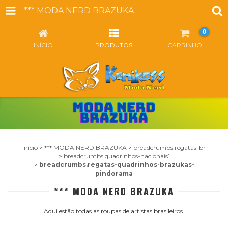
*** MODA NERD BRAZUKA
0
INÍCIO
PRODUTOS
CARRINHO
Início
>
*** MODA NERD BRAZUKA
>
breadcrumbs.regatas-br
>
breadcrumbs.quadrinhos-nacionais1
>
breadcrumbs.regatas-quadrinhos-brazukas-
pindorama
*** MODA NERD BRAZUKA
Aqui estão todas as roupas de artistas brasileiros.