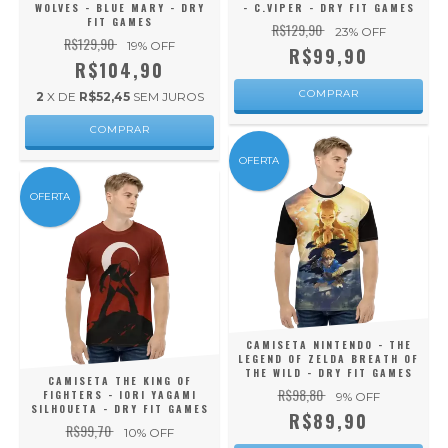
WOLVES - BLUE MARY - DRY
- C.VIPER - DRY FIT GAMES
FIT GAMES
R$129,90
23
% OFF
R$129,90
19
% OFF
R$99,90
R$104,90
COMPRAR
2
X DE
R$52,45
SEM JUROS
COMPRAR
OFERTA
OFERTA
CAMISETA NINTENDO - THE
LEGEND OF ZELDA BREATH OF
THE WILD - DRY FIT GAMES
CAMISETA THE KING OF
R$98,80
FIGHTERS - IORI YAGAMI
9
% OFF
SILHOUETA - DRY FIT GAMES
R$89,90
R$99,70
10
% OFF