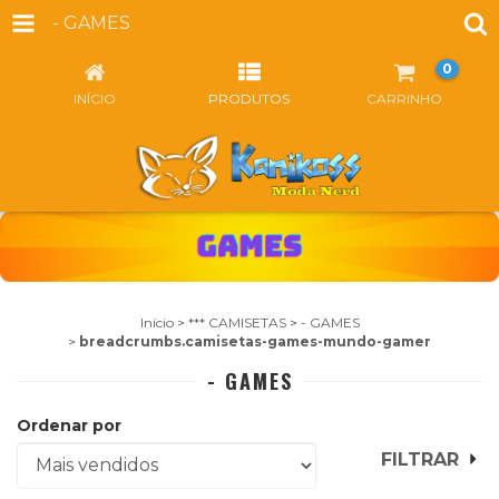
- GAMES
0
INÍCIO
PRODUTOS
CARRINHO
Início
>
*** CAMISETAS
>
- GAMES
>
breadcrumbs.camisetas-games-mundo-gamer
- GAMES
Ordenar por
FILTRAR