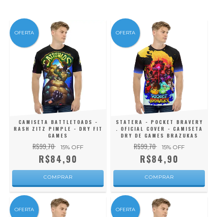
OFERTA
OFERTA
CAMISETA BATTLETOADS -
STATERA - POCKET BRAVERY
RASH ZITZ PIMPLE - DRY FIT
. OFICIAL COVER - CAMISETA
GAMES
DRY DE GAMES BRAZUKAS
R$99,70
R$99,70
15
% OFF
15
% OFF
R$84,90
R$84,90
COMPRAR
COMPRAR
OFERTA
OFERTA