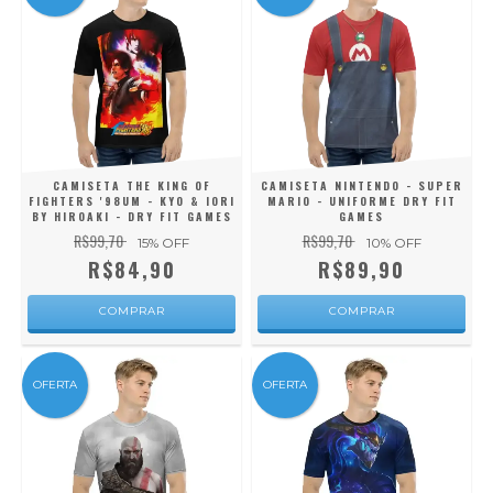
CAMISETA THE KING OF
CAMISETA NINTENDO - SUPER
FIGHTERS '98UM - KYO & IORI
MARIO - UNIFORME DRY FIT
BY HIROAKI - DRY FIT GAMES
GAMES
R$99,70
R$99,70
15
% OFF
10
% OFF
R$84,90
R$89,90
COMPRAR
COMPRAR
OFERTA
OFERTA