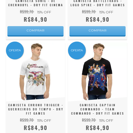
CAMISETA SONIC - DE
CAMISETA BATTLETOADS -
CHERNOBYL - DRY FIT CINEMA
LOGO SPIKE - DRY FIT GAMES
R$99,70
R$99,70
15
% OFF
15
% OFF
R$84,90
R$84,90
COMPRAR
COMPRAR
OFERTA
OFERTA
CAMISETA CHRONO TRIGGER -
CAMISETA CAPTAIN
GUERREIROS DO TEMPO - DRY
COMMANDO - TEAM
FIT GAMES
COMMANDO - DRY FIT GAMES
R$99,70
R$99,70
15
% OFF
15
% OFF
R$84,90
R$84,90