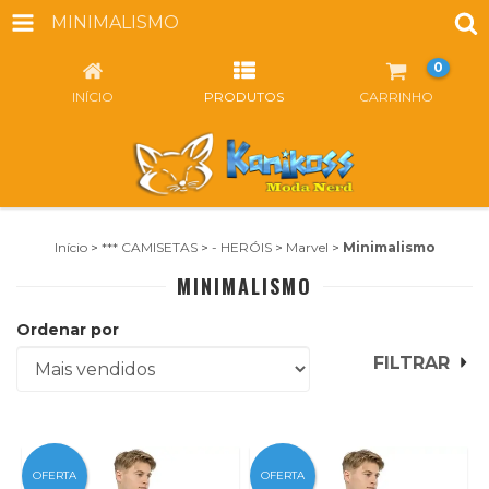
MINIMALISMO
0
INÍCIO
PRODUTOS
CARRINHO
Início
>
*** CAMISETAS
>
- HERÓIS
>
Marvel
>
Minimalismo
MINIMALISMO
Ordenar por
FILTRAR
OFERTA
OFERTA