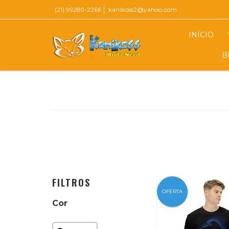
(21) 99289-2266
kanikoss2@yahoo.com
INÍCIO
B
FILTROS
OFERTA
Cor