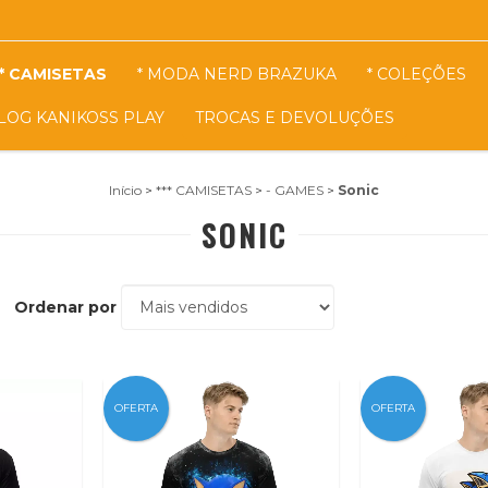
* CAMISETAS
* MODA NERD BRAZUKA
* COLEÇÕES
LOG KANIKOSS PLAY
TROCAS E DEVOLUÇÕES
Início
>
*** CAMISETAS
>
- GAMES
>
Sonic
SONIC
Ordenar por
OFERTA
OFERTA