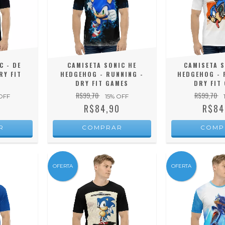
C - DE
CAMISETA SONIC HE
CAMISETA S
RY FIT
HEDGEHOG - RUNNING -
HEDGEHOG - F
DRY FIT GAMES
DRY FIT
R$99,70
R$99,70
OFF
15
% OFF
0
R$84,90
R$84
R
COMPRAR
COMP
OFERTA
OFERTA