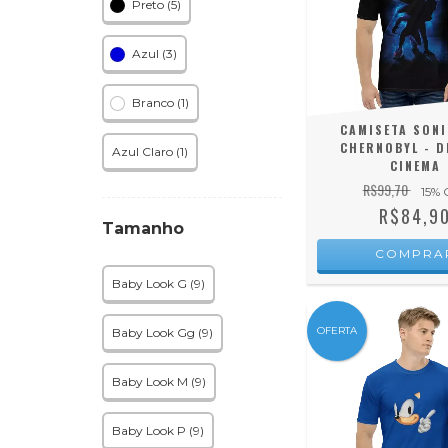
Preto (5)
Azul (3)
Branco (1)
CAMISETA SONI
CHERNOBYL - D
Azul Claro (1)
CINEMA
R$99,70
15
% 
R$84,9
Tamanho
COMPRA
Baby Look G (9)
OFERTA
Baby Look Gg (9)
Baby Look M (9)
Baby Look P (9)