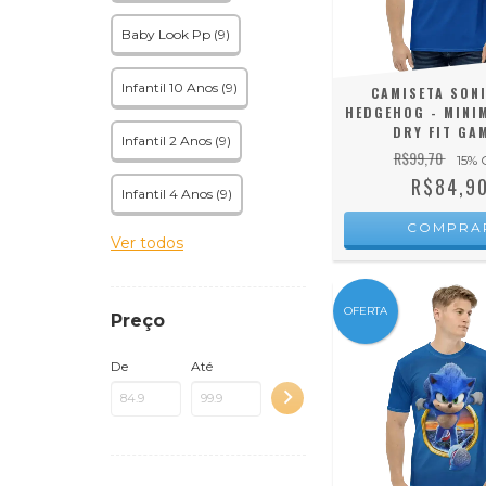
Baby Look Pp (9)
Infantil 10 Anos (9)
CAMISETA SONI
HEDGEHOG - MINIM
DRY FIT GA
Infantil 2 Anos (9)
R$99,70
15
% 
R$84,9
Infantil 4 Anos (9)
COMPRA
Ver todos
OFERTA
Preço
De
Até