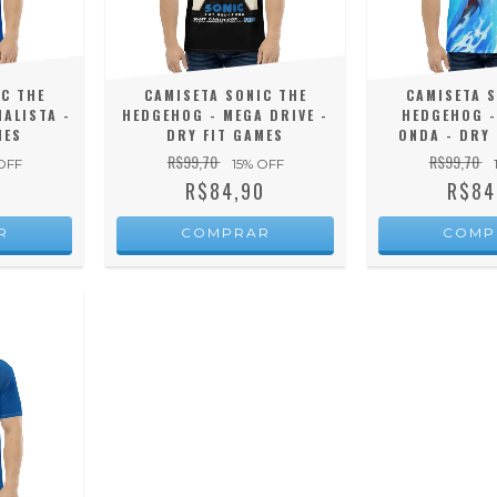
C THE
CAMISETA SONIC THE
CAMISETA S
ALISTA -
HEDGEHOG - MEGA DRIVE -
HEDGEHOG -
MES
DRY FIT GAMES
ONDA - DRY 
R$99,70
R$99,70
OFF
15
% OFF
0
R$84,90
R$84
R
COMPRAR
COMP