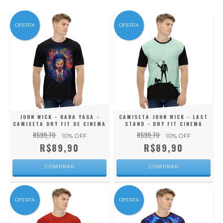
OFERTA
OFERTA
JOHN WICK - BABA YAGA -
CAMISETA JOHN WICK - LAST
CAMISETA DRY FIT DE CINEMA
STAND - DRY FIT CINEMA
R$99,70
R$99,70
10
% OFF
10
% OFF
R$89,90
R$89,90
COMPRAR
COMPRAR
OFERTA
OFERTA