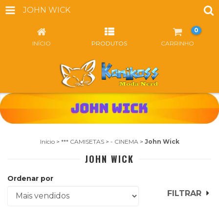
JOHN WICK
0
INÍCIO
PRODUTOS
CARRINHO
Início
>
*** CAMISETAS
>
- CINEMA
>
John Wick
JOHN WICK
Ordenar por
FILTRAR