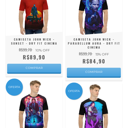
CAMISETA JOHN WICK -
CAMISETA JOHN WICK -
SUNSET - DRY FIT CINEMA
PARABELLUM AURA - DRY FIT
CINEMA
R$99,70
10
% OFF
R$99,70
15
% OFF
R$89,90
R$84,90
COMPRAR
COMPRAR
OFERTA
OFERTA