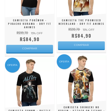
CAMISETA POKÉMON -
CAMISETA THE PROMISED
PIKACHU KURAMA - DRY FIT
NEVERLAND - DRY FIT ANIMES
ANIMES
R$99,70
15
% OFF
R$99,70
15
% OFF
R$84,90
R$84,90
COMPRAR
COMPRAR
OFERTA
OFERTA
CAMISETA SHINGEKI NO
CAMISETA GUNNM - BATTLE
KYOJIN - ATTACK ON TITANS -