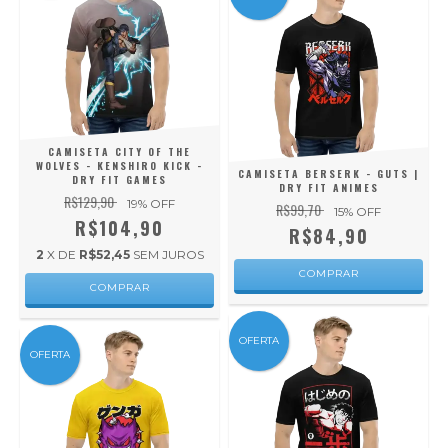
CAMISETA CITY OF THE
WOLVES - KENSHIRO KICK -
CAMISETA BERSERK - GUTS |
DRY FIT GAMES
DRY FIT ANIMES
R$129,90
19
% OFF
R$99,70
15
% OFF
R$104,90
R$84,90
2
X DE
R$52,45
SEM JUROS
COMPRAR
COMPRAR
OFERTA
OFERTA