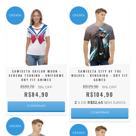
OFERTA
OFERTA
CAMISETA SAILOR MOON -
CAMISETA CITY OF THE
SERENA TSUKINO - UNIFORME
WOLVES - KENSHIRO - DRY FIT
DRY FIT ANIMES
GAMES
R$99,70
R$129,90
15
% OFF
19
% OFF
R$84,90
R$104,90
2
X DE
R$52,45
SEM JUROS
COMPRAR
COMPRAR
OFERTA
OFERTA