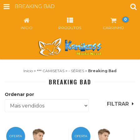
BREAKING BAD
0
INÍCIO
PRODUTOS
CARRINHO
Início
>
*** CAMISETAS
>
- SÉRIES
>
Breaking Bad
BREAKING BAD
Ordenar por
FILTRAR
OFERTA
OFERTA