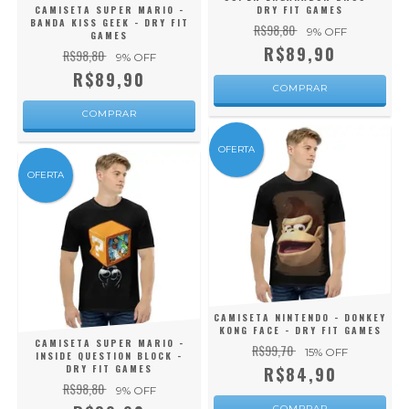
CAMISETA SUPER MARIO -
DRY FIT GAMES
BANDA KISS GEEK - DRY FIT
R$98,80
9
% OFF
GAMES
R$89,90
R$98,80
9
% OFF
R$89,90
COMPRAR
COMPRAR
OFERTA
OFERTA
CAMISETA NINTENDO - DONKEY
KONG FACE - DRY FIT GAMES
CAMISETA SUPER MARIO -
R$99,70
15
% OFF
INSIDE QUESTION BLOCK -
DRY FIT GAMES
R$84,90
R$98,80
9
% OFF
COMPRAR