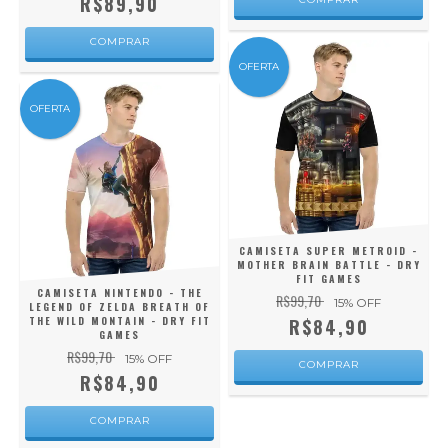
R$89,90
COMPRAR
OFERTA
OFERTA
CAMISETA SUPER METROID -
MOTHER BRAIN BATTLE - DRY
FIT GAMES
CAMISETA NINTENDO - THE
R$99,70
15
% OFF
LEGEND OF ZELDA BREATH OF
THE WILD MONTAIN - DRY FIT
R$84,90
GAMES
R$99,70
15
% OFF
COMPRAR
R$84,90
COMPRAR