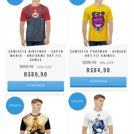
CAMISETA NINTENDO - SUPER
CAMISETA POKÉMON - GENGAR
MARIO - UNIFORME DRY FIT
- DRY FIT ANIMES
GAMES
R$99,70
15
% OFF
R$99,70
10
% OFF
R$84,90
R$89,90
COMPRAR
COMPRAR
OFERTA
OFERTA