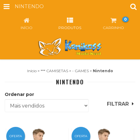
NINTENDO
0
INÍCIO
PRODUTOS
CARRINHO
Início
>
*** CAMISETAS
>
- GAMES
>
Nintendo
NINTENDO
Ordenar por
FILTRAR
OFERTA
OFERTA