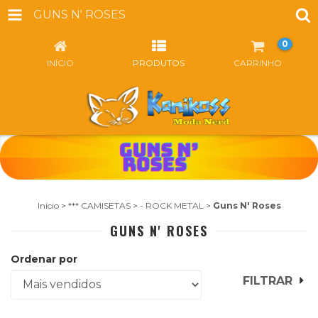
GUNS N' ROSES
0
INÍCIO
PRODUTOS
CARRINHO
Início
>
*** CAMISETAS
>
- ROCK METAL
>
Guns N' Roses
GUNS N' ROSES
Ordenar por
FILTRAR