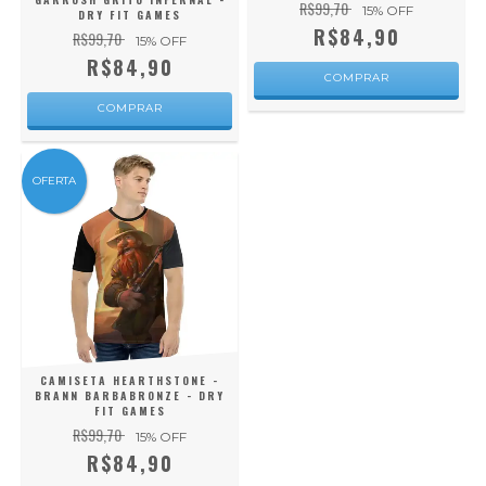
R$99,70
15
% OFF
DRY FIT GAMES
R$84,90
R$99,70
15
% OFF
R$84,90
COMPRAR
COMPRAR
OFERTA
CAMISETA HEARTHSTONE -
BRANN BARBABRONZE - DRY
FIT GAMES
R$99,70
15
% OFF
R$84,90