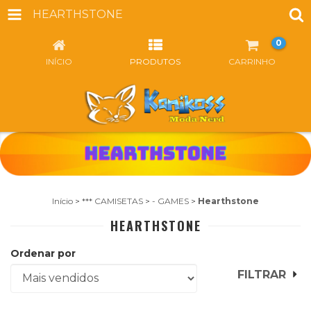
HEARTHSTONE
0
INÍCIO
PRODUTOS
CARRINHO
Início
>
*** CAMISETAS
>
- GAMES
>
Hearthstone
HEARTHSTONE
Ordenar por
FILTRAR