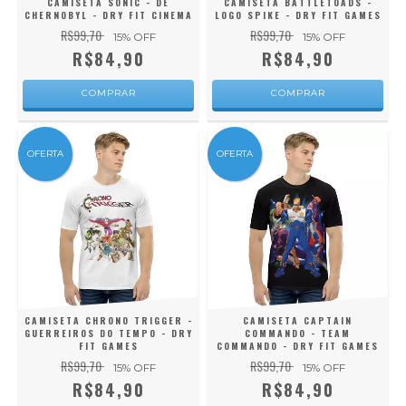
CAMISETA SONIC - DE
CAMISETA BATTLETOADS -
CHERNOBYL - DRY FIT CINEMA
LOGO SPIKE - DRY FIT GAMES
R$99,70
R$99,70
15
% OFF
15
% OFF
R$84,90
R$84,90
COMPRAR
COMPRAR
OFERTA
OFERTA
CAMISETA CHRONO TRIGGER -
CAMISETA CAPTAIN
GUERREIROS DO TEMPO - DRY
COMMANDO - TEAM
FIT GAMES
COMMANDO - DRY FIT GAMES
R$99,70
R$99,70
15
% OFF
15
% OFF
R$84,90
R$84,90