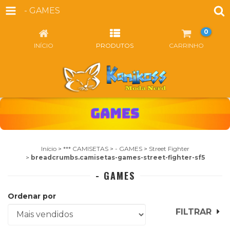
- GAMES
0
INÍCIO
PRODUTOS
CARRINHO
Início
>
*** CAMISETAS
>
- GAMES
>
Street Fighter
>
breadcrumbs.camisetas-games-street-fighter-sf5
- GAMES
Ordenar por
FILTRAR