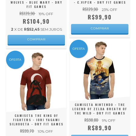
WOLVES - BLUE MARY - DRY
- C.VIPER - DRY FIT GAMES
FIT GAMES
R$129,90
23
% OFF
R$129,90
19
% OFF
R$99,90
R$104,90
COMPRAR
2
X DE
R$52,45
SEM JUROS
COMPRAR
OFERTA
OFERTA
CAMISETA NINTENDO - THE
LEGEND OF ZELDA BREATH OF
THE WILD - DRY FIT GAMES
CAMISETA THE KING OF
R$98,80
FIGHTERS - IORI YAGAMI
9
% OFF
SILHOUETA - DRY FIT GAMES
R$89,90
R$99,70
10
% OFF