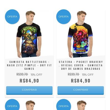
OFERTA
OFERTA
CAMISETA BATTLETOADS -
STATERA - POCKET BRAVERY
RASH ZITZ PIMPLE - DRY FIT
. OFICIAL COVER - CAMISETA
GAMES
DRY DE GAMES BRAZUKAS
R$99,70
R$99,70
15
% OFF
15
% OFF
R$84,90
R$84,90
COMPRAR
COMPRAR
OFERTA
OFERTA