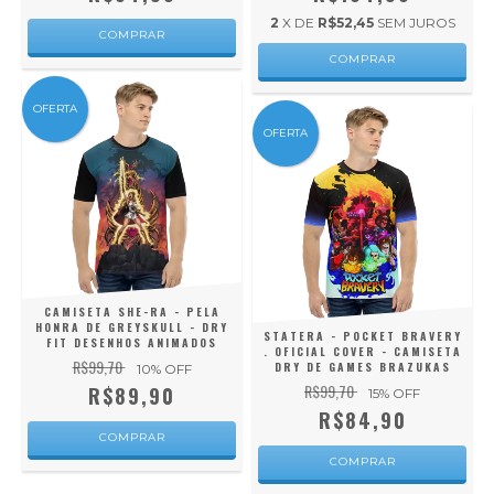
2
X DE
R$52,45
SEM JUROS
COMPRAR
COMPRAR
OFERTA
OFERTA
CAMISETA SHE-RA - PELA
HONRA DE GREYSKULL - DRY
STATERA - POCKET BRAVERY
FIT DESENHOS ANIMADOS
. OFICIAL COVER - CAMISETA
R$99,70
DRY DE GAMES BRAZUKAS
10
% OFF
R$99,70
R$89,90
15
% OFF
R$84,90
COMPRAR
COMPRAR