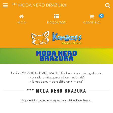
*** MODA NERD BRAZUKA
0
INÍCIO
PRODUTOS
CARRINHO
Início
>
*** MODA NERD BRAZUKA
>
breadcrumbs.regatas-br
>
breadcrumbs.quadrinhos-nacionais1
>
breadcrumbs.editora-kimera1
*** MODA NERD BRAZUKA
Aqui estão todas as roupas de artistas brasileiros.